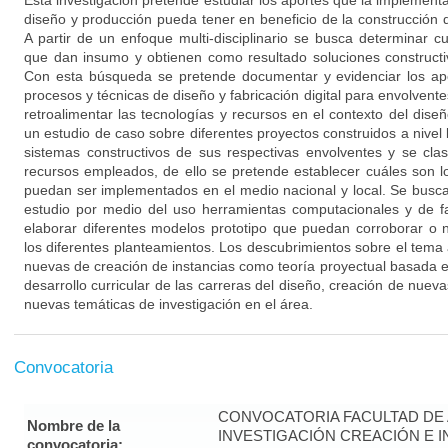
Esta investigación pretende estudiar los aportes que la implemen
diseño y producción pueda tener en beneficio de la construcción 
A partir de un enfoque multi-disciplinario se busca determinar c
que dan insumo y obtienen como resultado soluciones construct
Con esta búsqueda se pretende documentar y evidenciar los ap
procesos y técnicas de diseño y fabricación digital para envolvente
retroalimentar las tecnologías y recursos en el contexto del diseño
un estudio de caso sobre diferentes proyectos construidos a nivel l
sistemas constructivos de sus respectivas envolventes y se clas
recursos empleados, de ello se pretende establecer cuáles son 
puedan ser implementados en el medio nacional y local. Se busca 
estudio por medio del uso herramientas computacionales y de fa
elaborar diferentes modelos prototipo que puedan corroborar o 
los diferentes planteamientos. Los descubrimientos sobre el tema
nuevas de creación de instancias como teoría proyectual basada en
desarrollo curricular de las carreras del diseño, creación de nueva
nuevas temáticas de investigación en el área.
Convocatoria
CONVOCATORIA FACULTAD DE
Nombre de la
INVESTIGACIÓN CREACIÓN E 
convocatoria: