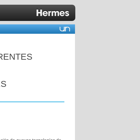
ERENTES
ES