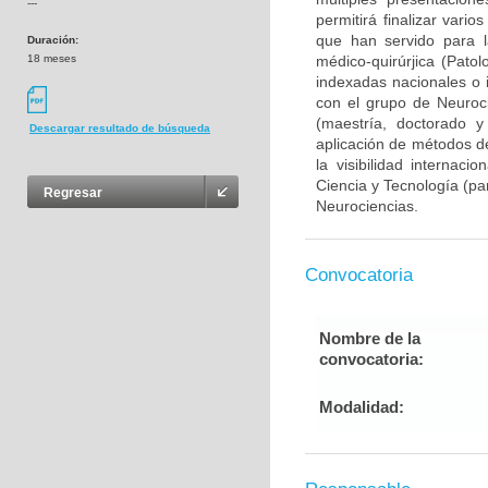
---
permitirá finalizar var
que han servido para l
Duración:
18 meses
médico-quirúrjica (Pato
indexadas nacionales o i
con el grupo de Neuroc
(maestría, doctorado y
Descargar resultado de búsqueda
aplicación de métodos de
la visibilidad internaci
Ciencia y Tecnología (pa
Regresar
Neurociencias.
Convocatoria
Nombre de la
convocatoria:
Modalidad: