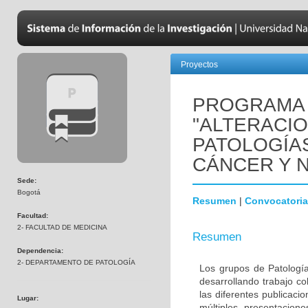
Proyectos
PROGRAMA 
"ALTERACI
PATOLOGÍA
CÁNCER Y 
Sede:
Bogotá
Resumen
|
Convocatoria
Facultad:
2- FACULTAD DE MEDICINA
Resumen
Dependencia:
2- DEPARTAMENTO DE PATOLOGÍA
Los grupos de Patología
desarrollando trabajo c
las diferentes publicaci
Lugar:
múltiples presentacion