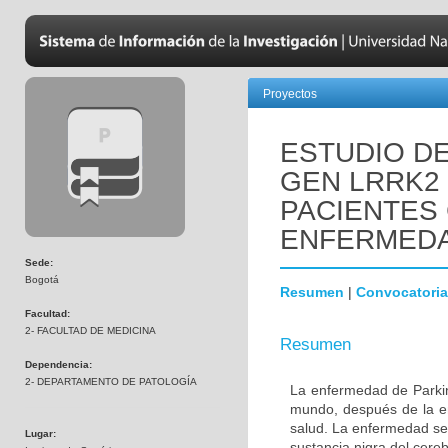
Proyectos
ESTUDIO DE
GEN LRRK2
PACIENTES
ENFERMEDA
Sede:
Bogotá
Resumen
|
Convocatoria
Facultad:
2- FACULTAD DE MEDICINA
Resumen
Dependencia:
2- DEPARTAMENTO DE PATOLOGÍA
La enfermedad de Parki
mundo, después de la e
salud. La enfermedad se
Lugar:
sustancia nigra del cere