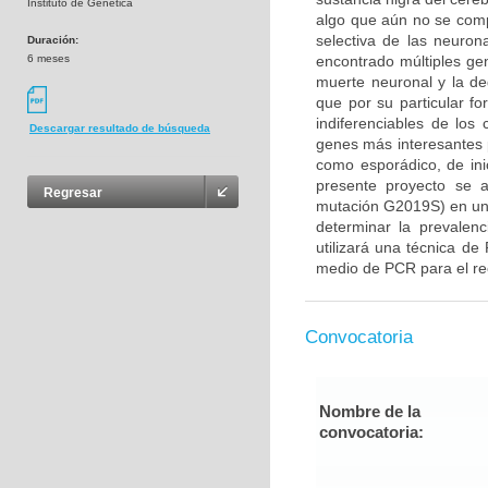
Instituto de Genética
algo que aún no se com
selectiva de las neuron
Duración:
6 meses
encontrado múltiples gen
muerte neuronal y la d
que por su particular f
indiferenciables de lo
Descargar resultado de búsqueda
genes más interesantes 
como esporádico, de ini
presente proyecto se 
Regresar
mutación G2019S) en un
determinar la prevalenc
utilizará una técnica de
medio de PCR para el rec
Convocatoria
Nombre de la
convocatoria: