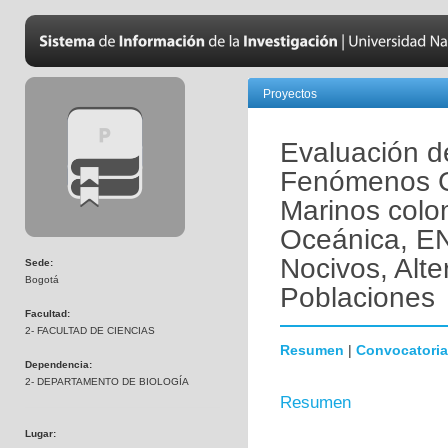
Proyectos
Evaluación d
Fenómenos G
Marinos colom
Oceánica, EN
Nocivos, Alt
Sede:
Bogotá
Poblaciones
Facultad:
2- FACULTAD DE CIENCIAS
Resumen
|
Convocatoria
Dependencia:
2- DEPARTAMENTO DE BIOLOGÍA
Resumen
Lugar: