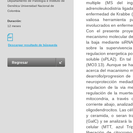
Departamento de Patología e Instituto de
multiple (MS del ingl
Genética Universidad Nacional de
adrenoleukodistria liga
Colombia
enfermedad de Krabbe (K
valiosa herramienta p
Duración:
involucrados en enfermed
12 meses
Con el presente proye
mecanismo molecular del 
la baja mediante siRNA 
Descargar resultado de búsqueda
sobre la supervivencia
regulacion energetica po
soluble (sPLA2). En tal 
Regresar
(MO3.13). Aunque se ha
acerca del macanismo mol
dearrollo/progresion d
neuroprotección mediad
regulacion de la via m
regulación de la muerte
mitocondria, a través 
corriente abajo, analiza
oligodendrocitos. Las cé
y ceramida, o seran tr
(GalC) y se analizará la
celular (MTT, azul Tri
liberación de citocromo