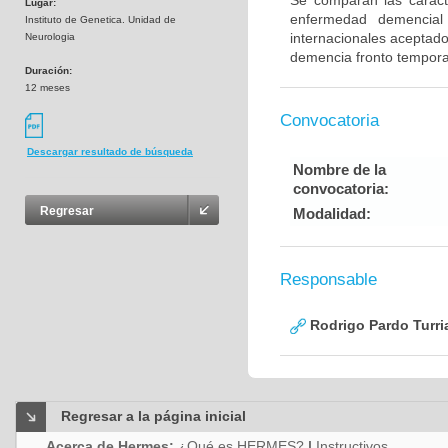
Se comparan las caracte
Lugar:
enfermedad demencial 
Instituto de Genetica. Unidad de
internacionales aceptad
Neurologia
demencia fronto tempora
Duración:
12 meses
Convocatoria
Descargar resultado de búsqueda
Nombre de la
convocatoria:
Regresar
Modalidad:
Responsable
Rodrigo Pardo Turri
Regresar a la página inicial
Acerca de Hermes:
¿Qué es HERMES?
|
Instructivos