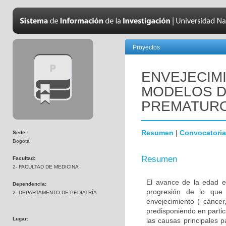
Proyectos
ENVEJECIM
MODELOS D
PREMATUR
Resumen
|
Convocatoria
Sede:
Bogotá
Resumen
Facultad:
2- FACULTAD DE MEDICINA
El avance de la edad e
Dependencia:
progresión de lo que
2- DEPARTAMENTO DE PEDIATRÍA
envejecimiento ( càncer,
predisponiendo en parti
Lugar:
las causas principales 