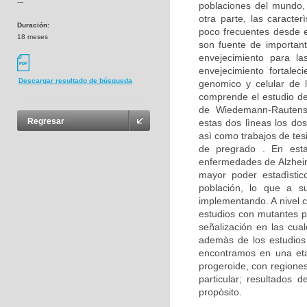
---
poblaciones del mundo,
otra parte, las caracte
Duración:
poco frecuentes desde e
18 meses
son fuente de important
envejecimiento para la
envejecimiento fortalec
Descargar resultado de búsqueda
genomico y celular de 
comprende el estudio d
de Wiedemann-Rautenst
Regresar
estas dos lìneas los dos
asì como trabajos de tes
de pregrado . En est
enfermedades de Alzheim
mayor poder estadìstico
población, lo que a su
implementando. A nivel c
estudios con mutantes p
señalización en las cua
ademàs de los estudios 
encontramos en una eta
progeroide, con regione
particular; resultados
propòsito.