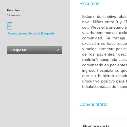
---
Resumen
Duración:
12 meses
Estudio descriptivo, obs
nivel. Niños entre 0 y 
coli, Klebsiella pneumo
y carbapenemasas, aislad
Descargar resultado de búsqueda
comunidad. Se trabaja 
exclusión, se hace recup
y molecularmente por me
Regresar
de los pacientes, desc
realizará búsqueda activ
comunitario en paciente
ingreso hospitalario, qu
que no hubieran estad
urocultivo positivo par
betalactamasas de espe
Convocatoria
Nombre de la