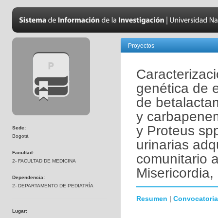
Proyectos
Caracterizaci
genética de 
de betalacta
y carbapenem
y Proteus spp
Sede:
Bogotá
urinarias adq
Facultad:
comunitario a
2- FACULTAD DE MEDICINA
Misericordia,
Dependencia:
2- DEPARTAMENTO DE PEDIATRÍA
Resumen
|
Convocatoria
Lugar: