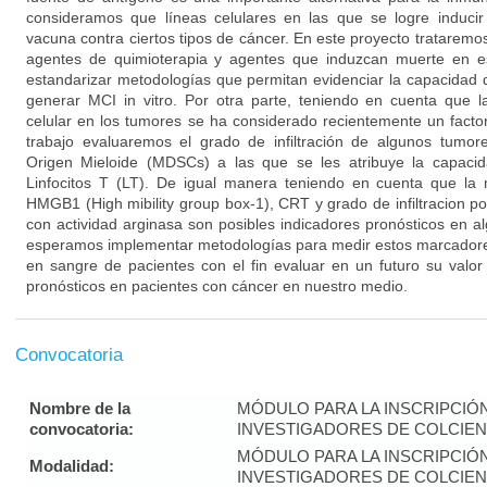
consideramos que líneas celulares en las que se logre induci
vacuna contra ciertos tipos de cáncer. En este proyecto trataremos
agentes de quimioterapia y agentes que induzcan muerte en e
estandarizar metodologías que permitan evidenciar la capacidad
generar MCI in vitro. Por otra parte, teniendo en cuenta que las
celular en los tumores se ha considerado recientemente un facto
trabajo evaluaremos el grado de infiltración de algunos tumo
Origen Mieloide (MDSCs) a las que se les atribuye la capacid
Linfocitos T (LT). De igual manera teniendo en cuenta que la 
HMGB1 (High mibility group box-1), CRT y grado de infiltracion
con actividad arginasa son posibles indicadores pronósticos en a
esperamos implementar metodologías para medir estos marcadores
en sangre de pacientes con el fin evaluar en un futuro su valo
pronósticos en pacientes con cáncer en nuestro medio.
Convocatoria
Nombre de la
MÓDULO PARA LA INSCRIPCIÓ
convocatoria:
INVESTIGADORES DE COLCIENC
MÓDULO PARA LA INSCRIPCIÓ
Modalidad:
INVESTIGADORES DE COLCIENC