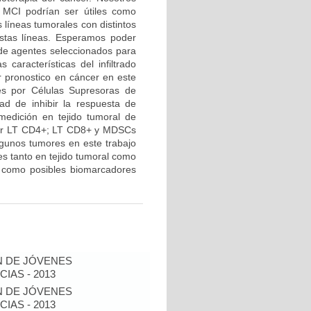
r MCI podrían ser útiles como
 líneas tumorales con distintos
stas líneas. Esperamos poder
 de agentes seleccionados para
 características del infiltrado
r pronostico en cáncer en este
res por Células Supresoras de
ad de inhibir la respuesta de
medición en tejido tumoral de
 por LT CD4+; LT CD8+ y MDSCs
lgunos tumores en este trabajo
 tanto en tejido tumoral como
r como posibles biomarcadores
N DE JÓVENES
IAS - 2013
N DE JÓVENES
IAS - 2013