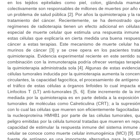
en los tejidos epiteliales como piel, colon, glándula mama
colectivamente son responsables de millones de muertes por año 
un problema de salud pública [2]. Por años la quimioterapia y la ra
tratamiento del cáncer. Recientemente, se ha demostrado qu
regímenes de radioterapia tienen un efecto adicional en célula
especial de muerte celular que estimula una respuesta inmune
estas células que explicaría en cierta medida una buena respuest
cáncer a estas terapias. Este mecanismo de muerte celular ha
murinos de cáncer [3] y se cree opera en los pacientes tra
quimioterapia. Evidencia experimental reciente en este sentido s
combinación con la inmunoterapia podría ofrecer ventajas terap
la quimioterapia administrada sola [4]. Algunas de estas evidenc
células tumorales inducida por la quimioterapia aumenta la conce
circulantes, la capacidad fagocítica, el procesamiento de antígeno 
el tráfico de estas células a órganos linfoides lo cual impacta 
Linfocitos T (LT) anti-tumorales [5, 6]. Este incremento de la 
mediada por la quimioterapia es en parte debida a la exposición 
tumorales de moléculas como Calreticulina (CRT); a la supresión
con lo cual las células que mueren son eficientemente fagocitadas [
la nucleoproteína HMHB1 por parte de las células tumorales, q
peligro emitidas por la célula tumoral tratadas que mueren en repu
capacidad de estimular la respuesta inmune del sistema inmune 
celular se conoce como muerte celular inmunogénica (MCI) [9]. E
fuente de antígeno es una importante alternativa para la inmun