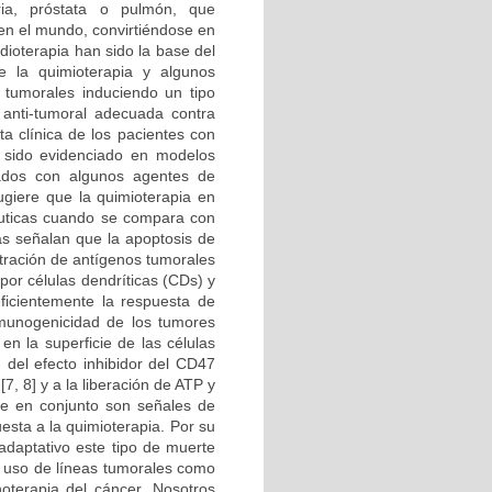
ria, próstata o pulmón, que
en el mundo, convirtiéndose en
dioterapia han sido la base del
e la quimioterapia y algunos
s tumorales induciendo un tipo
 anti-tumoral adecuada contra
a clínica de los pacientes con
 sido evidenciado en modelos
tados con algunos agentes de
ugiere que la quimioterapia en
éuticas cuando se compara con
ias señalan que la apoptosis de
ntración de antígenos tumorales
por células dendríticas (CDs) y
eficientemente la respuesta de
inmunogenicidad de los tumores
en la superficie de las células
 del efecto inhibidor del CD47
7, 8] y a la liberación de ATP y
ue en conjunto son señales de
esta a la quimioterapia. Por su
adaptativo este tipo de muerte
l uso de líneas tumorales como
oterapia del cáncer. Nosotros