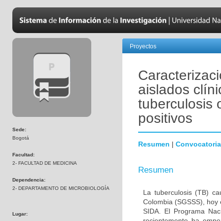
Proyectos
Caracterizaci
aislados clí
tuberculosis 
positivos
Sede:
Bogotá
Resumen
|
Convocatoria
Facultad:
2- FACULTAD DE MEDICINA
Resumen
Dependencia:
2- DEPARTAMENTO DE MICROBIOLOGÍA
La tuberculosis (TB) c
Colombia (SGSSS), hoy e
SIDA. El Programa Nacio
Lugar:
recientemente ha empe