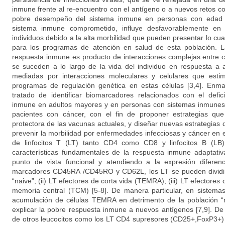
inmune frente al re-encuentro con el antígeno o a nuevos retos con
pobre desempeño del sistema inmune en personas con edad 
sistema inmune comprometido, influye desfavorablemente en 
individuos debido a la alta morbilidad que pueden presentar lo cu
para los programas de atención en salud de esta población. L
respuesta inmune es producto de interacciones complejas entre 
se suceden a lo largo de la vida del individuo en respuesta a 
mediadas por interacciones moleculares y celulares que est
programas de regulación genética en estas células [3,4]. Enm
tratado de identificar biomarcadores relacionados con el def
inmune en adultos mayores y en personas con sistemas inmunes
pacientes con cáncer, con el fin de proponer estrategias que
protectora de las vacunas actuales, y diseñar nuevas estrategias
prevenir la morbilidad por enfermedades infecciosas y cáncer en 
de linfocitos T (LT) tanto CD4 como CD8 y linfocitos B (L
características fundamentales de la respuesta inmune adaptati
punto de vista funcional y atendiendo a la expresión diferenci
marcadores CD45RA /CD45RO y CD62L, los LT se pueden dividir 
“naive”; (ii) LT efectores de corta vida (TEMRA); (iii) LT efectore
memoria central (TCM) [5-8]. De manera particular, en sistem
acumulación de células TEMRA en detrimento de la población “n
explicar la pobre respuesta inmune a nuevos antígenos [7,9]. De 
de otros leucocitos como los LT CD4 supresores (CD25+,FoxP3+)