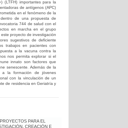
+) (LTFH) importantes para la
esentadoras de antígenos (APC)
prometida en el fenómeno de la
o dentro de una propuesta de
nvocatoria 744 de salud con el
yectos en marcha en el grupo
ste proyecto de investigación
ores sugestivos de deficiente
os trabajos en pacientes con
spuesta a la vacuna contra la
os nos permita explorar si el
mune innato son factores que
une senescente. Además de la
á a la formación de jóvenes
onal con la vinculación de un
te de residencia en Geriatría y
 PROYECTOS PARA EL
STIGACIÓN, CREACIÓN E