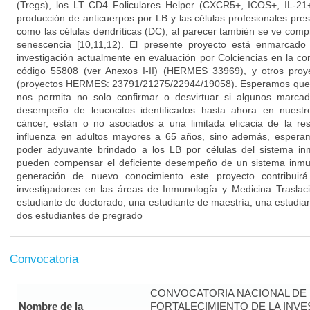
(Tregs), los LT CD4 Foliculares Helper (CXCR5+, ICOS+, IL-21
producción de anticuerpos por LB y las células profesionales pr
como las células dendríticas (DC), al parecer también se ve com
senescencia [10,11,12). El presente proyecto está enmarcad
investigación actualmente en evaluación por Colciencias en la co
código 55808 (ver Anexos I-II) (HERMES 33969), y otros pro
(proyectos HERMES: 23791/21275/22944/19058). Esperamos que e
nos permita no solo confirmar o desvirtuar si algunos marcad
desempeño de leucocitos identificados hasta ahora en nuestr
cáncer, están o no asociados a una limitada eficacia de la re
influenza en adultos mayores a 65 años, sino además, esperam
poder adyuvante brindado a los LB por células del sistema in
pueden compensar el deficiente desempeño de un sistema inm
generación de nuevo conocimiento este proyecto contribuir
investigadores en las áreas de Inmunología y Medicina Traslaci
estudiante de doctorado, una estudiante de maestría, una estudian
dos estudiantes de pregrado
Convocatoria
CONVOCATORIA NACIONAL DE
Nombre de la
FORTALECIMIENTO DE LA INVE