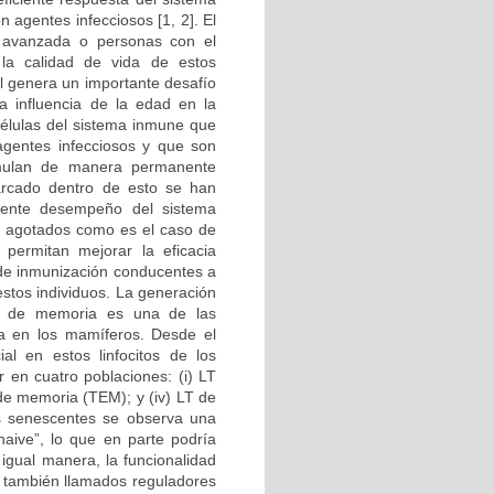
 agentes infecciosos [1, 2]. El
avanzada o personas con el
la calidad de vida de estos
al genera un importante desafío
a influencia de la edad en la
células del sistema inmune que
agentes infecciosos y que son
imulan de manera permanente
arcado dentro de esto se han
iciente desempeño del sistema
 agotados como es el caso de
 permitan mejorar la eficacia
 de inmunización conducentes a
estos individuos. La generación
B) de memoria es una de las
va en los mamíferos. Desde el
al en estos linfocitos de los
en cuatro poblaciones: (i) LT
s de memoria (TEM); y (iv) LT de
as senescentes se observa una
aive”, lo que en parte podría
igual manera, la funcionalidad
 también llamados reguladores