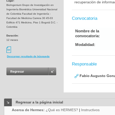
Lugar:
recuperación de informaci
BioIngenium Grupo de Investigación en
Ingeniería Biomédica Universidad Nacional
de Colombia Facultad de Ingeniería -
Convocatoria
Facultad de Medicina Carrera 30 45-03
Edificio 471 Medicina, Piso 1 Bogotá D.C. -
Colombia
Nombre de la
convocatoria:
Duración:
12 meses
Modalidad:
Descargar resultado de búsqueda
Responsable
Regresar
Fabio Augusto Gonz
Regresar a la página inicial
Acerca de Hermes:
¿Qué es HERMES?
|
Instructivos