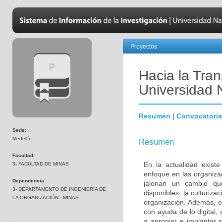
Proyectos
Hacia la Tran
Universidad 
Resumen
|
Convocatoria
Sede:
Medellín
Resumen
Facultad:
En la actualidad exist
3- FACULTAD DE MINAS
enfoque en las organizac
Dependencia:
jalonan un cambio que
3- DEPARTAMENTO DE INGENIERÍA DE
disponibles, la culturiza
LA ORGANIZACIÓN - MINAS
organización. Además, e
con ayuda de lo digital,
a apropiar e implantar 