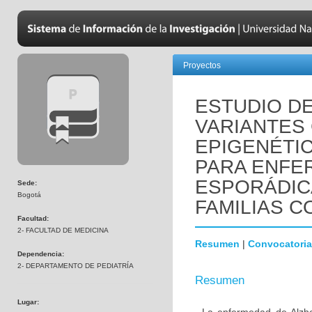
Proyectos
ESTUDIO D
VARIANTES
EPIGENÉTI
PARA ENFE
ESPORÁDIC
Sede:
Bogotá
FAMILIAS C
Facultad:
2- FACULTAD DE MEDICINA
Resumen
|
Convocatoria
Dependencia:
2- DEPARTAMENTO DE PEDIATRÍA
Resumen
Lugar: