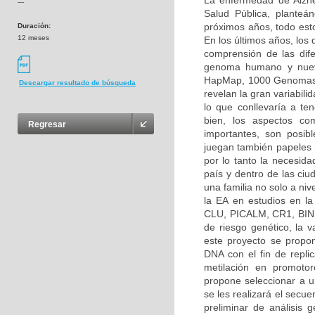
La enfermedad de Alzh
---
Salud Pública, planteá
próximos años, todo esto
Duración:
12 meses
En los últimos años, los
comprensión de las dif
genoma humano y nuevo
HapMap, 1000 Genomas, 
Descargar resultado de búsqueda
revelan la gran variabilid
lo que conllevaría a ten
bien, los aspectos co
Regresar
importantes, son posibl
juegan también papeles 
por lo tanto la necesida
país y dentro de las ciu
una familia no solo a ni
la EA en estudios en l
CLU, PICALM, CR1, BIN1
de riesgo genético, la
este proyecto se propon
DNA con el fin de repli
metilación en promoto
propone seleccionar a un
se les realizará el secu
preliminar de análisis