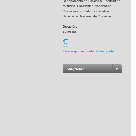
Departamento de Patología, Facultad de
Medicina, Universidad Nacional de
Colombia e Instituto de Genética,
Universidad Nacional de Colombia.
Duración:
12 meses
Descargar resultado de búsqueda
Regresar