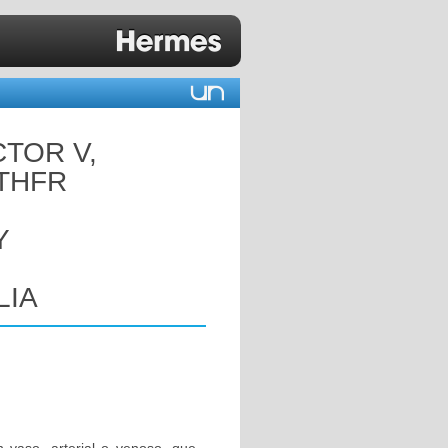
CTOR V,
MTHFR
Y
LIA