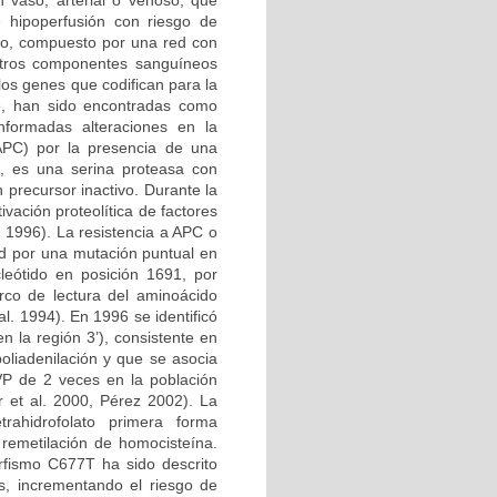
n vaso, arterial o venoso, que
e hipoperfusión con riesgo de
ico, compuesto por una red con
 otros componentes sanguíneos
los genes que codifican para la
no, han sido encontradas como
nformadas alteraciones en la
 APC) por la presencia de una
, es una serina proteasa con
 precursor inactivo. Durante la
vación proteolítica de factores
l. 1996). La resistencia a APC o
d por una mutación puntual en
leótido en posición 1691, por
rco de lectura del aminoácido
l. 1994). En 1996 se identificó
 la región 3’), consistente en
oliadenilación y que se asocia
VP de 2 veces en la población
 et al. 2000, Pérez 2002). La
etrahidrofolato primera forma
 remetilación de homocisteína.
rfismo C677T ha sido descrito
s, incrementando el riesgo de