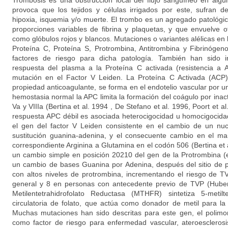
Trombosis es una obstrucción local del flujo sanguíneo en algú
provoca que los tejidos y células irrigados por este, sufran d
hipoxia, isquemia y/o muerte. El trombo es un agregado patológ
proporciones variables de fibrina y plaquetas, y que envuelve
como glóbulos rojos y blancos. Mutaciones o variantes alélicas en 
Proteína C, Proteína S, Protrombina, Antitrombina y Fibrinóge
factores de riesgo para dicha patología. También han sido i
respuesta del plasma a la Proteína C activada (resistencia a
mutación en el Factor V Leiden. La Proteína C Activada (ACP)
propiedad anticoagulante, se forma en el endotelio vascular por un
hemostasia normal la APC limita la formación del coágulo por inacti
Va y VIIIa (Bertina et al. 1994 , De Stefano et al. 1996, Poort et a
respuesta APC débil es asociada heterocigocidad u homocigocida
el gen del factor V Leiden consistente en el cambio de un nuc
sustitución guanina-adenina, y el consecuente cambio en el ma
correspondiente Arginina a Glutamina en el codón 506 (Bertina et a
un cambio simple en posición 20210 del gen de la Protrombina (en
un cambio de bases Guanina por Adenina, después del sitio de p
con altos niveles de protrombina, incrementando el riesgo de T
general y 8 en personas con antecedente previo de TVP (Huber
Metilentetrahidrofolato Reductasa (MTHFR) sintetiza 5-metilt
circulatoria de folato, que actúa como donador de metil para la
Muchas mutaciones han sido descritas para este gen, el polimo
como factor de riesgo para enfermedad vascular, ateroesclerosi