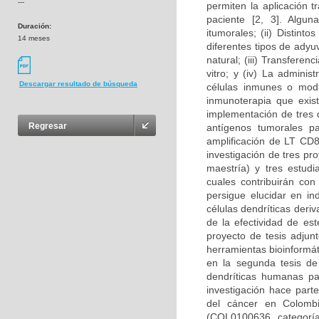
---
permiten la aplicación t
paciente [2, 3]. Algun
Duración:
itumorales; (ii) Distin
14 meses
diferentes tipos de adyu
natural; (iii) Transfere
vitro; y (iv) La admini
Descargar resultado de búsqueda
células inmunes o modul
inmunoterapia que exist
implementación de tres d
Regresar
antígenos tumorales pa
amplificación de LT CD8
investigación de tres p
maestría) y tres estudi
cuales contribuirán con
persigue elucidar en i
células dendríticas deri
de la efectividad de es
proyecto de tesis adjun
herramientas bioinformát
en la segunda tesis de
dendríticas humanas pa
investigación hace part
del cáncer en Colombi
(COL0100636, categoría