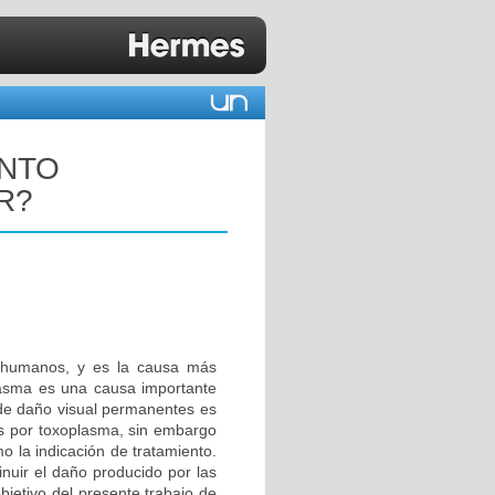
ENTO
R?
s humanos, y es la causa más
oplasma es una causa importante
 de daño visual permanentes es
tis por toxoplasma, sin embargo
o la indicación de tratamiento.
inuir el daño producido por las
objetivo del presente trabajo de