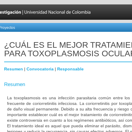
Proyectos
¿CUÁL ES EL MEJOR TRATAMI
PARA TOXOPLASMOSIS OCULA
Resumen
|
Convocatoria
|
Responsable
Resumen
La toxoplasmosis es una infección parasitaria común entre lo
frecuente de coriorretinitis infecciosa. La coriorretinitis por tox
de daño visual permanente. Debido a su alta frecuencia y riesgo
importante establecer cuál es el mejor tratamiento de coriorretini
existe controversia en cuanto a los regímenes antibióticos, así com
El tratamiento ideal es aquel que pueda eliminar el parásito, dism
lesiones y reducir la recurrencia, sin causar efectos adversos. El 