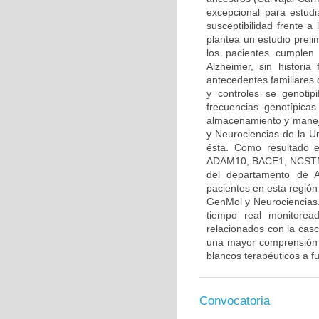
excepcional para estudi
susceptibilidad frente 
plantea un estudio prelim
los pacientes cumplen
Alzheimer, sin histori
antecedentes familiares 
y controles se genotip
frecuencias genotípica
almacenamiento y manejo
y Neurociencias de la Un
ésta. Como resultado e
ADAM10, BACE1, NCSTN y
del departamento de An
pacientes en esta regió
GenMol y Neurociencias.
tiempo real monitore
relacionados con la casc
una mayor comprensión d
blancos terapéuticos a fu
Convocatoria