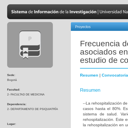
Proyectos
Frecuencia de
asociados en 
estudio de co
Resumen
|
Convocatoria
Sede:
Bogotá
Resumen
Facultad:
2- FACULTAD DE MEDICINA
--La rehospitalización d
Dependencia:
casos hasta el 80%. Est
2- DEPARTAMENTO DE PSIQUIATRÍA
sistema de salud. Var
rehospitalización. Este 
Lugar:
la rehospitalización en 