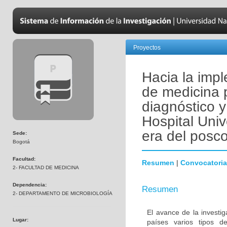
Proyectos
Hacia la imp
de medicina 
diagnóstico y
Hospital Univ
era del posco
Sede:
Bogotá
Facultad:
Resumen
|
Convocatoria
2- FACULTAD DE MEDICINA
Dependencia:
Resumen
2- DEPARTAMENTO DE MICROBIOLOGÍA
El avance de la investi
Lugar:
países varios tipos d