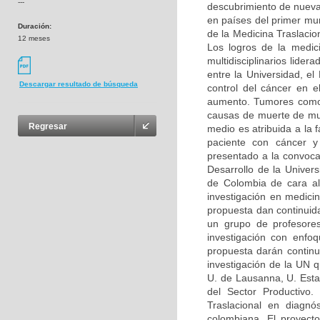
---
descubrimiento de nueva
en países del primer mu
Duración:
de la Medicina Traslacion
12 meses
Los logros de la medic
multidisciplinarios lide
entre la Universidad, e
Descargar resultado de búsqueda
control del cáncer en 
aumento. Tumores como e
causas de muerte de muj
Regresar
medio es atribuida a la 
paciente con cáncer y 
presentado a la convoc
Desarrollo de la Univer
de Colombia de cara al 
investigación en medic
propuesta dan continuid
un grupo de profesore
investigación con enfoq
propuesta darán continui
investigación de la UN 
U. de Lausanna, U. Esta
del Sector Productivo.
Traslacional en diagnó
colombiana. El proyecto