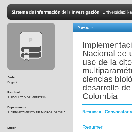
Proyectos
Implementaci
Nacional de 
uso de la cito
multiparamétr
ciencias biol
Sede:
Bogotá
desarrollo de
Facultad:
Colombia
2- FACULTAD DE MEDICINA
Dependencia:
Resumen
|
Convocatoria
2- DEPARTAMENTO DE MICROBIOLOGÍA
Resumen
Lugar: