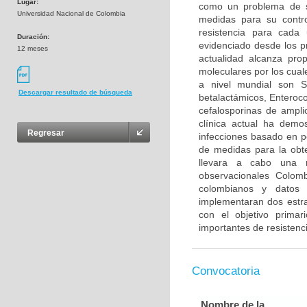
Lugar:
como un problema de s
Universidad Nacional de Colombia
medidas para su control
resistencia para cada
Duración:
evidenciado desde los p
12 meses
actualidad alcanza pr
moleculares por los cua
a nivel mundial son S
Descargar resultado de búsqueda
betalactámicos, Enteroco
cefalosporinas de ampli
clínica actual ha demo
Regresar
infecciones basado en per
de medidas para la obte
llevara a cabo una re
observacionales Colomb
colombianos y datos 
implementaran dos estra
con el objetivo primar
importantes de resistenci
Convocatoria
Nombre de la