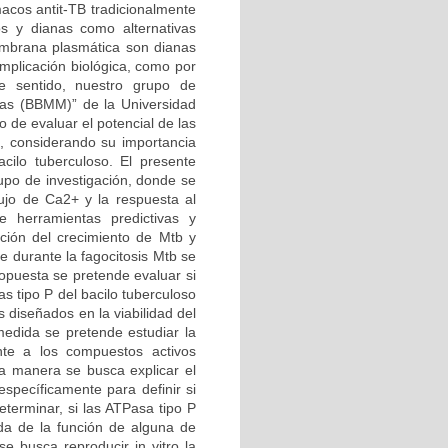
macos antit-TB tradicionalmente
s y dianas como alternativas
embrana plasmática son dianas
implicación biológica, como por
e sentido, nuestro grupo de
rias (BBMM)” de la Universidad
 de evaluar el potencial de las
, considerando su importancia
cilo tuberculoso. El presente
rupo de investigación, donde se
ujo de Ca2+ y la respuesta al
e herramientas predictivas y
ición del crecimiento de Mtb y
 durante la fagocitosis Mtb se
opuesta se pretende evaluar si
as tipo P del bacilo tuberculoso
 diseñados en la viabilidad del
medida se pretende estudiar la
nte a los compuestos activos
ta manera se busca explicar el
specíficamente para definir si
eterminar, si las ATPasa tipo P
da de la función de alguna de
e busca reproducir in vitro la