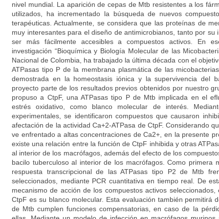
nivel mundial. La aparición de cepas de Mtb resistentes a los fár
utilizados, ha incrementado la búsqueda de nuevos compuesto
terapéuticas. Actualmente, se considera que las proteínas de m
muy interesantes para el diseño de antimicrobianos, tanto por su 
ser más fácilmente accesibles a compuestos activos. En es
investigación “Bioquímica y Biología Molecular de las Micobacte
Nacional de Colombia, ha trabajado la última década con el objetivo
ATPasas tipo P de la membrana plasmática de las micobacterias
demostrada en la homeostasis iónica y la supervivencia del ba
proyecto parte de los resultados previos obtenidos por nuestro g
propuso a CtpF, una ATPasas tipo P de Mtb implicada en el efl
estrés oxidativo, como blanco molecular de interés. Mediant
experimentales, se identificaron compuestos que causaron inhib
afectación de la actividad Ca+2-ATPasa de CtpF. Considerando que
ve enfrentado a altas concentraciones de Ca2+, en la presente pr
existe una relación entre la función de CtpF inhibida y otras ATPas
al interior de los macrófagos, además del efecto de los compuestos
bacilo tuberculoso al interior de los macrófagos. Como primera 
respuesta transcripcional de las ATPasas tipo P2 de Mtb fre
seleccionados, mediante PCR cuantitativa en tiempo real. De es
mecanismo de acción de los compuestos activos seleccionados, e
CtpF es su blanco molecular. Esta evaluación también permitirá d
de Mtb cumplen funciones compensatorias, en caso de la pérdi
ellas. Mediante un modelo de infección en macrófagos murinos s