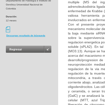
Departamento de Patología e Instituto de
multiple (MS del ingl
Genética Universidad Nacional de
adrenoleukodistria liga
Colombia
enfermedad de Krabbe (K
valiosa herramienta p
Duración:
involucrados en enfermed
12 meses
Con el presente proye
mecanismo molecular del 
la baja mediante siRNA 
Descargar resultado de búsqueda
sobre la supervivencia
regulacion energetica po
soluble (sPLA2). En tal 
Regresar
(MO3.13). Aunque se ha
acerca del macanismo mol
dearrollo/progresion d
neuroprotección mediad
regulacion de la via m
regulación de la muerte
mitocondria, a través 
corriente abajo, analiza
oligodendrocitos. Las cé
y ceramida, o seran tr
(GalC) y se analizará la
celular (MTT, azul Tri
liberación de citocromo