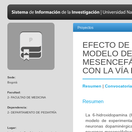
Proyectos
EFECTO DE 
MODELO DE
MESENCEFÁ
CON LA VÍA 
Sede:
Bogotá
Resumen
|
Convocatoria
Facultad:
2- FACULTAD DE MEDICINA
Resumen
Dependencia:
2- DEPARTAMENTO DE PEDIATRÍA
La 6-hidroxidopamina 
modelo de experimenta
neuronas dopaminérgica
Lugar:
neuronas mesencéfalicas