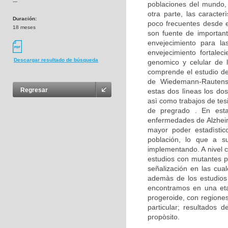
---
poblaciones del mundo,
otra parte, las caracte
Duración:
poco frecuentes desde e
18 meses
son fuente de important
envejecimiento para la
envejecimiento fortalec
Descargar resultado de búsqueda
genomico y celular de 
comprende el estudio d
de Wiedemann-Rautenst
Regresar
estas dos lìneas los dos
asì como trabajos de tes
de pregrado . En est
enfermedades de Alzheim
mayor poder estadìstico
población, lo que a su
implementando. A nivel c
estudios con mutantes p
señalización en las cua
ademàs de los estudios 
encontramos en una eta
progeroide, con regione
particular; resultados
propòsito.