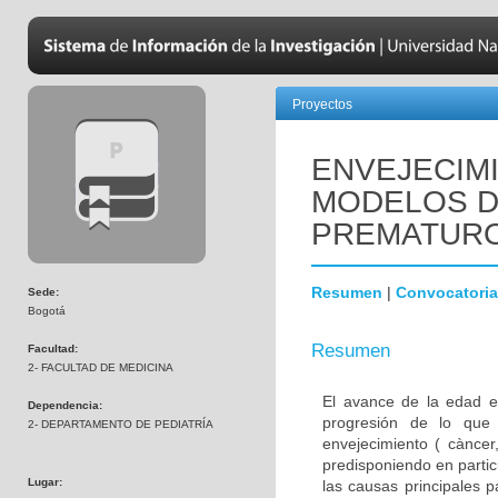
Proyectos
ENVEJECIM
MODELOS D
PREMATUR
Resumen
|
Convocatoria
Sede:
Bogotá
Resumen
Facultad:
2- FACULTAD DE MEDICINA
El avance de la edad e
Dependencia:
progresión de lo que
2- DEPARTAMENTO DE PEDIATRÍA
envejecimiento ( càncer,
predisponiendo en parti
Lugar:
las causas principales 