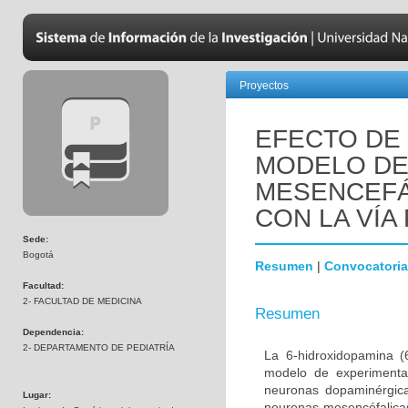
Proyectos
EFECTO DE 
MODELO DE
MESENCEFÁ
CON LA VÍA 
Sede:
Bogotá
Resumen
|
Convocatoria
Facultad:
2- FACULTAD DE MEDICINA
Resumen
Dependencia:
2- DEPARTAMENTO DE PEDIATRÍA
La 6-hidroxidopamina 
modelo de experimenta
neuronas dopaminérgica
Lugar:
neuronas mesencéfalicas