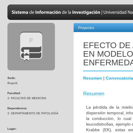
Proyectos
EFECTO DE 
EN MODELOS
ENFERMEDA
Resumen
|
Convocatoria
Sede:
Bogotá
Resumen
Facultad:
2- FACULTAD DE MEDICINA
La pérdida de la mielin
Dependencia:
dispersión temporal, inh
2- DEPARTAMENTO DE PATOLOGÍA
la conducción, lo cua
leucodistrofias, ejemplo
Lugar:
Krabbe (EK), estas en