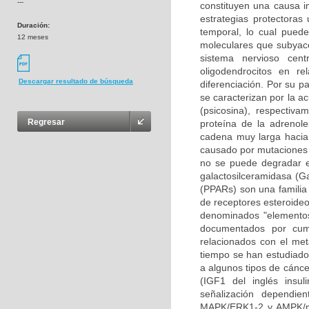
---
constituyen una causa i
estrategias protectoras
Duración:
temporal, lo cual pued
12 meses
moleculares que subyace
sistema nervioso cen
oligodendrocitos en re
Descargar resultado de búsqueda
diferenciación. Por su p
se caracterizan por la a
(psicosina), respectiv
Regresar
proteína de la adrenole
cadena muy larga hacia 
causado por mutaciones 
no se puede degradar en
galactosilceramidasa (Ga
(PPARs) son una familia 
de receptores esteroideo
denominados "elementos
documentados por cump
relacionados con el met
tiempo se han estudiado 
a algunos tipos de cáncer
(IGF1 del inglés insul
señalización dependie
MAPK/ERK1-2 y AMPK/mT