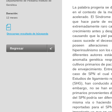
Departamento de Pediatría Instituto de
Genética
La palabra progeria se d
en el contexto de la m
Duración:
acelerado. El Síndrome
12 meses
que hace parte de es
extremadamente raro car
crecimiento antes y des
Descargar resultado de búsqueda
causando que la piel pa
casos sucede el deceso
poseen alteraciones b
Regresar
hiperinsulinismo son lo
diferentes autores es
anomalía genética resp
cultivos primarios de pa
de envejecimiento. Entr
caso de SPN el cual n
Estudios de ligamiento r
(SHG), han conducido a
embargo, no se han enc
primarios provenientes 
del SPN podría ser difer
misma vía o haciendo p
reportadas para el SPN
importante ya que en v