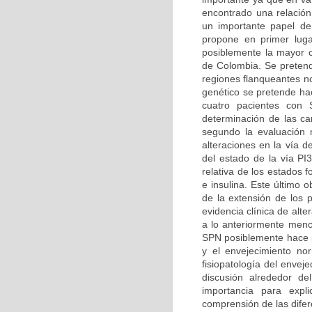
encontrado una relación
un importante papel de
propone en primer luga
posiblemente la mayor ca
de Colombia. Se pretend
regiones flanqueantes n
genético se pretende hac
cuatro pacientes con 
determinación de las car
segundo la evaluación m
alteraciones en la vía d
del estado de la vía PI
relativa de los estados 
e insulina. Este último 
de la extensión de los 
evidencia clínica de alt
a lo anteriormente menc
SPN posiblemente hace pa
y el envejecimiento no
fisiopatología del enve
discusión alrededor d
importancia para expl
comprensión de las difer