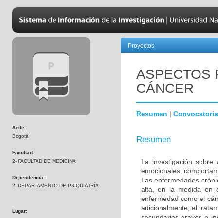
Proyectos
ASPECTOS 
CÁNCER
Resumen
|
Convocatoria
Sede:
Bogotá
Resumen
Facultad:
La investigación sobre 
2- FACULTAD DE MEDICINA
emocionales, comportame
Dependencia:
Las enfermedades crónic
2- DEPARTAMENTO DE PSIQUIATRÍA
alta, en la medida en 
enfermedad como el cánc
adicionalmente, el trata
Lugar:
secundarios graves e in