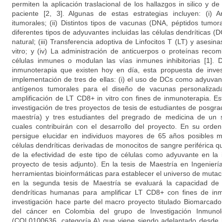
permiten la aplicación traslacional de los hallazgos in silico y de
paciente [2, 3]. Algunas de estas estrategias incluyen: (i) 
itumorales; (ii) Distintos tipos de vacunas (DNA, péptidos tumor
diferentes tipos de adyuvantes incluidas las células dendríticas
natural; (iii) Transferencia adoptiva de Linfocitos T (LT) y asesin
vitro; y (iv) La administración de anticuerpos o proteínas reco
células inmunes o modulan las vías inmunes inhibitorias [1]. D
inmunoterapia que existen hoy en día, esta propuesta de invest
implementación de tres de ellas: (i) el uso de DCs como adyuvante;
antígenos tumorales para el diseño de vacunas personalizadas
amplificación de LT CD8+ in vitro con fines de inmunoterapia. E
investigación de tres proyectos de tesis de estudiantes de posgr
maestría) y tres estudiantes del pregrado de medicina de un se
cuales contribuirán con el desarrollo del proyecto. En su orde
persigue elucidar en individuos mayores de 65 años posibles 
células dendríticas derivadas de monocitos de sangre periférica que
de la efectividad de este tipo de células como adyuvante en la
proyecto de tesis adjunto). En la tesis de Maestría en Ingenie
herramientas bioinformáticas para establecer el universo de muta
en la segunda tesis de Maestría se evaluará la capacidad de d
dendríticas humanas para amplificar LT CD8+ con fines de inm
investigación hace parte del macro proyecto titulado Biomarcad
del cáncer en Colombia del grupo de Investigación Inmunolo
(COL0100636, categoría A) que viene siendo adelantado desde 