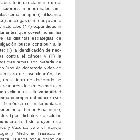
 laboratorio directamente en el
Anticuerpos monoclonales ant-
ales como antígeno) utilizando
 (DCs) autólogas como adyuvante
as naturales (NK) expandidas in
mbinantes que co-estimulan las
e las distintas estrategias de
igación busca contribuir a la
 (ii) la identificación de neo-
 contra el cáncer y (iii) la
stos tres temas son materia de
ado (uno de doctorado y dos de
millero de investigación, los
n, en la tesis de doctorado se
marcadores de senescencia en
 expliquen la alta variabilidad
 inmunoterapia del cáncer (Ver
ría Biomédica se implementaran
ciones en un tumor. Finalmente,
os tipos distintos de células
unoterapia. Este proyecto de
ores y Vacunas para el manejo
gía y Medicina Traslacional
hace 10 años por el grupo de