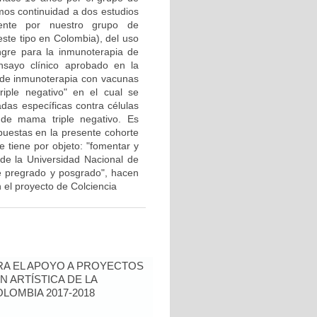
mos continuidad a dos estudios
mente por nuestro grupo de
 este tipo en Colombia), del uso
ngre para la inmunoterapia de
sayo clínico aprobado en la
I de inmunoterapia con vacunas
iple negativo" en el cual se
das específicas contra células
 de mama triple negativo. Es
puestas en la presente cohorte
 tiene por objeto: "fomentar y
a de la Universidad Nacional de
de pregrado y posgrado", hacen
el proyecto de Colciencia
RA EL APOYO A PROYECTOS
N ARTÍSTICA DE LA
LOMBIA 2017-2018