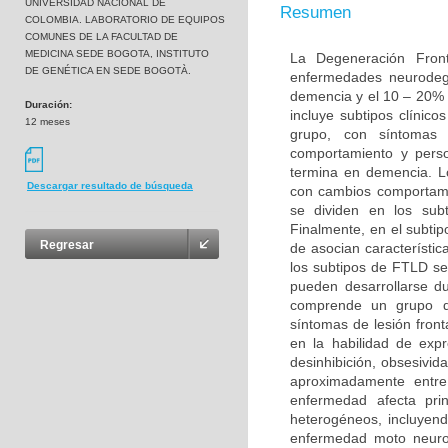
UNIVERSIDAD NACIONAL DE
Resumen
COLOMBIA. LABORATORIO DE EQUIPOS
COMUNES DE LA FACULTAD DE
MEDICINA SEDE BOGOTA, INSTITUTO
La Degeneración Fron
DE GENÉTICA EN SEDE BOGOTÀ.
enfermedades neurodeg
demencia y el 10 – 20% 
Duración:
incluye subtipos clínic
12 meses
grupo, con síntomas 
comportamiento y perso
termina en demencia. L
Descargar resultado de búsqueda
con cambios comportame
se dividen en los sub
Finalmente, en el subt
Regresar
de asocian característi
los subtipos de FTLD s
pueden desarrollarse d
comprende un grupo de
síntomas de lesión fron
en la habilidad de exp
desinhibición, obsesivid
aproximadamente entr
enfermedad afecta pri
heterogéneos, incluyend
enfermedad moto neurona