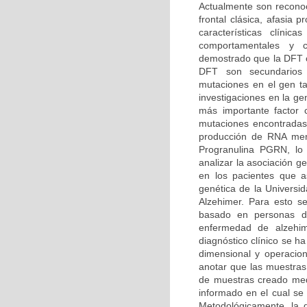
Actualmente son reconoc
frontal clásica, afasia
características clíni
comportamentales y co
demostrado que la DFT o
DFT son secundarios
mutaciones en el gen t
investigaciones en la g
más importante factor
mutaciones encontradas
producción de RNA mens
Progranulina PGRN, lo 
analizar la asociación 
en los pacientes que as
genética de la Univers
Alzehimer. Para esto se
basado en personas dia
enfermedad de alzehi
diagnóstico clínico se h
dimensional y operacion
anotar que las muestras
de muestras creado medi
informado en el cual se 
Metodológicamente, la d