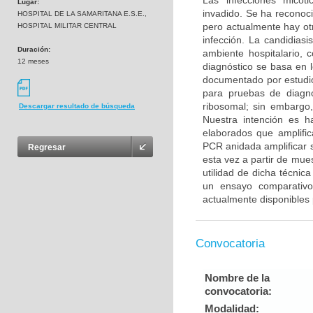
Las infecciones micót
Lugar:
invadido. Se ha reconoc
HOSPITAL DE LA SAMARITANA E.S.E.,
pero actualmente hay otr
HOSPITAL MILITAR CENTRAL
infección. La candidiasi
Duración:
ambiente hospitalario, 
12 meses
diagnóstico se basa en 
documentado por estudio
para pruebas de diagnó
ribosomal; sin embargo,
Descargar resultado de búsqueda
Nuestra intención es h
elaborados que amplifi
PCR anidada amplificar 
Regresar
esta vez a partir de mue
utilidad de dicha técni
un ensayo comparativo 
actualmente disponibles 
Convocatoria
Nombre de la
convocatoria:
Modalidad: