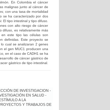
ulmón. En Colombia el cáncer
as malignas junto al cáncer de
es; con una tasa de mortalidad
o se ha caracterizado por dos
El tipo intestinal y tipo difuso.
iones con alto riesgo de cáncer
po difuso, es relativamente más
 en este tipo las células son
en definidas. Este proyecto se
a lo cual se analizaran 2 genes
en el gen MUC1 producen una
ico, en el caso de CADH1 se ha
esarrollo de cáncer gástrico de
acer gàstrico de tipo intestinal.
ECCIÓN DE INVESTIGACION -
NVESTIGACIÓN EN SALUD -
ESTÍMULO A LA
 PROYECTOS Y TRABAJOS DE