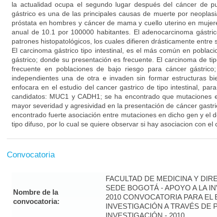
la actualidad ocupa el segundo lugar después del cáncer de p
gástrico es una de las principales causas de muerte por neoplasi
próstata en hombres y cáncer de mama y cuello uterino en mujer
anual de 10.1 por 100000 habitantes. El adenocarcinoma gástric
patrones histopatológicos, los cuales difieren drásticamente entre si: 
El carcinoma gástrico tipo intestinal, es el más común en poblac
gástrico; donde su presentación es frecuente. El carcinoma de ti
frecuente en poblaciones de bajo riesgo para cáncer gástrico;
independientes una de otra e invaden sin formar estructuras bi
enfocara en el estudio del cancer gastrico de tipo intestinal, par
candidatos: MUC1 y CADH1; se ha encontrado que mutaciones 
mayor severidad y agresividad en la presentación de cáncer gastr
encontrado fuerte asociación entre mutaciones en dicho gen y el d
tipo difuso, por lo cual se quiere observar si hay asociacion con el c
Convocatoria
FACULTAD DE MEDICINA Y DIR
SEDE BOGOTÁ - APOYO A LA I
Nombre de la
2010 CONVOCATORIA PARA EL 
convocatoria:
INVESTIGACIÓN A TRAVÉS DE
INVESTIGACIÓN - 2010