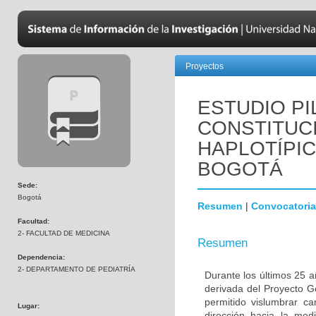
Proyectos
ESTUDIO PI
CONSTITUC
HAPLOTÍPIC
BOGOTÁ
Sede:
Bogotá
Resumen
|
Convocatoria
Facultad:
2- FACULTAD DE MEDICINA
Resumen
Dependencia:
2- DEPARTAMENTO DE PEDIATRÍA
Durante los últimos 25 a
derivada del Proyecto 
permitido vislumbrar c
Lugar:
dirección hacia la med