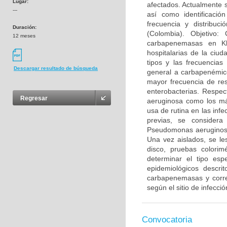
Lugar:
afectados. Actualmente s
---
así como identificaci
frecuencia y distribu
Duración:
(Colombia). Objetivo: 
12 meses
carbapenemasas en Kle
hospitalarias de la ciu
tipos y las frecuencia
Descargar resultado de búsqueda
general a carbapenémico
mayor frecuencia de resi
enterobacterias. Respe
Regresar
aeruginosa como los más
usa de rutina en las inf
previas, se consider
Pseudomonas aeruginosa
Una vez aislados, se les
disco, pruebas colorim
determinar el tipo esp
epidemiológicos descri
carbapenemasas y correl
según el sitio de infecci
Convocatoria