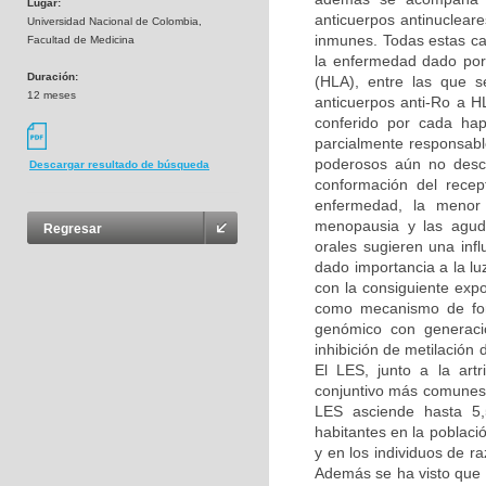
Lugar:
anticuerpos antinuclear
Universidad Nacional de Colombia,
inmunes. Todas estas ca
Facultad de Medicina
la enfermedad dado por 
Duración:
(HLA), entre las que 
12 meses
anticuerpos anti-Ro a H
conferido por cada ha
parcialmente responsabl
poderosos aún no descu
Descargar resultado de búsqueda
conformación del recep
enfermedad, la menor
menopausia y las agudi
Regresar
orales sugieren una inf
dado importancia a la lu
con la consiguiente expo
como mecanismo de form
genómico con generaci
inhibición de metilación
El LES, junto a la artr
conjuntivo más comunes.
LES asciende hasta 5,
habitantes en la poblac
y en los individuos de r
Además se ha visto que e