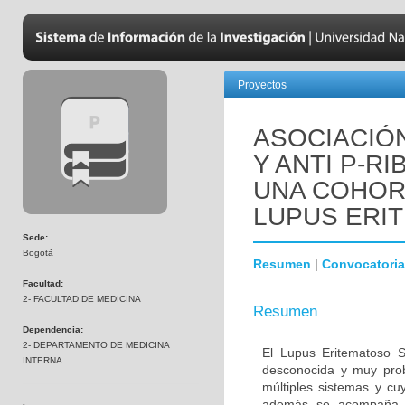
Proyectos
ASOCIACIÓN
Y ANTI P-R
UNA COHOR
LUPUS ERI
Sede:
Bogotá
Resumen
|
Convocatoria
Facultad:
2- FACULTAD DE MEDICINA
Resumen
Dependencia:
2- DEPARTAMENTO DE MEDICINA
El Lupus Eritematoso S
INTERNA
desconocida y muy proba
múltiples sistemas y cu
además se acompaña de