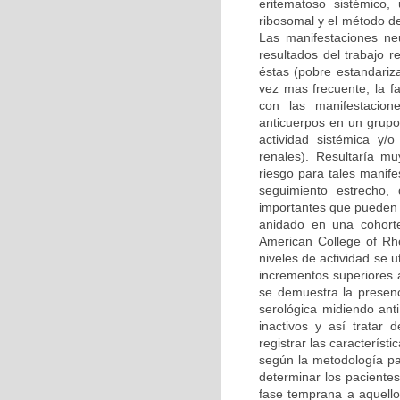
eritematoso sistémico,
ribosomal y el método de
Las manifestaciones neu
resultados del trabajo r
éstas (pobre estandariz
vez mas frecuente, la f
con las manifestacion
anticuerpos en un grupo
actividad sistémica y/
renales). Resultaría mu
riesgo para tales manife
seguimiento estrecho, 
importantes que pueden 
anidado en una cohorte
American College of Rh
niveles de actividad se 
incrementos superiores a
se demuestra la presenc
serológica midiendo ant
inactivos y así tratar 
registrar las característ
según la metodología pa
determinar los paciente
fase temprana a aquello