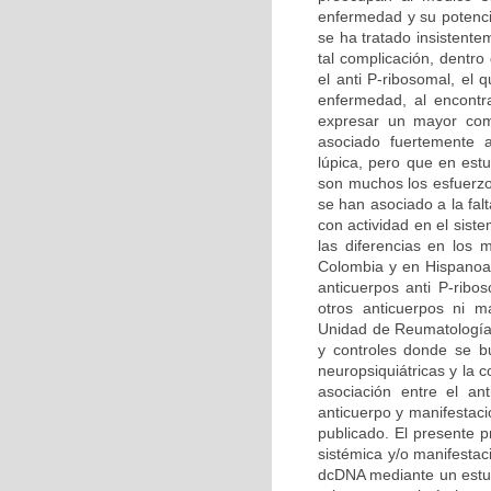
enfermedad y su potenci
se ha tratado insistente
tal complicación, dentr
el anti P-ribosomal, el
enfermedad, al encontra
expresar un mayor comp
asociado fuertemente a
lúpica, pero que en estu
son muchos los esfuerzos
se han asociado a la fal
con actividad en el sist
las diferencias en los 
Colombia y en Hispanoam
anticuerpos anti P-ribo
otros anticuerpos ni m
Unidad de Reumatología 
y controles donde se bu
neuropsiquiátricas y la 
asociación entre el ant
anticuerpo y manifestaci
publicado. El presente p
sistémica y/o manifestaci
dcDNA mediante un estud