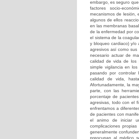
embargo, es seguro que 
factores socio-económ
mecanismos de lesión, e
algunos de ellos reacci
en las membranas basales
de la enfermedad por co
el sistema de la coagulac
y bloqueo cardiaco) y/o 
agresivos así como sus p
necesario actuar de man
calidad de vida de los
simple vigilancia en lo
pasando por controlar l
calidad de vida, hast
Afortunadamente, la may
parte, con las herrami
porcentaje de pacientes 
agresivas, todo con el f
enfrentamos a diferente
de pacientes con manife
el animo de iniciar 
complicaciones propias
generalmente confunden 
preocupan al médico s