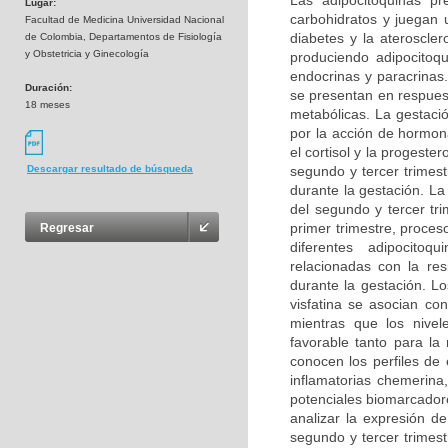
Las adipocitoquinas pr
Lugar:
carbohidratos y juegan u
Facultad de Medicina Universidad Nacional
diabetes y la ateroscler
de Colombia, Departamentos de Fisiología
y Obstetricia y Ginecología
produciendo adipocitoqu
endocrinas y paracrinas
Duración:
se presentan en respuest
18 meses
metabólicas. La gestaci
por la acción de hormon
el cortisol y la progeste
segundo y tercer trimestr
Descargar resultado de búsqueda
durante la gestación. La
del segundo y tercer tr
primer trimestre, proces
Regresar
diferentes adipocitoq
relacionadas con la res
durante la gestación. Lo
visfatina se asocian con
mientras que los nivel
favorable tanto para l
conocen los perfiles de 
inflamatorias chemerina
potenciales biomarcador
analizar la expresión d
segundo y tercer trimestr