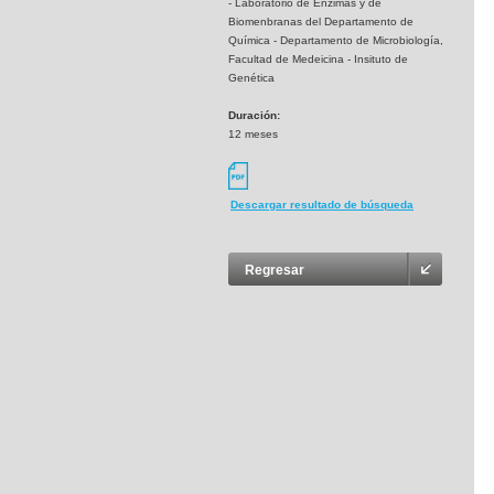
- Laboratorio de Enzimas y de
Biomenbranas del Departamento de
Química - Departamento de Microbiología,
Facultad de Medeicina - Insituto de
Genética
Duración:
12 meses
Descargar resultado de búsqueda
Regresar