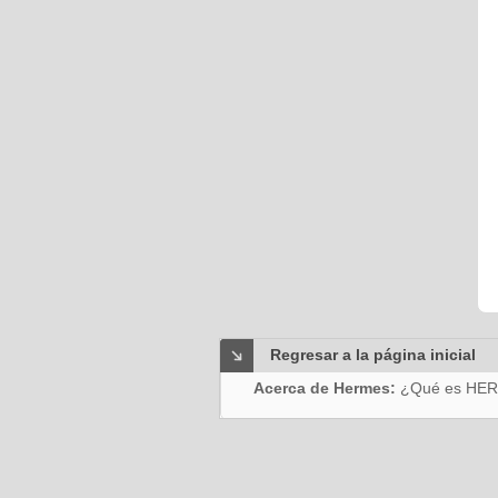
Regresar a la página inicial
Acerca de Hermes:
¿Qué es HE