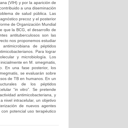
ana (VIH) y por la aparición de
 contribuido a una diseminación
roblema de salud pública. Las
agnóstico precoz y el posterior
nforme de Organización Mundial
e que la BCG, el desarrollo de
tes antituberculosos son las
royecto nos proponemos estudiar
d antimicrobiana de péptidos
ntimicobacterianos. Para lograr
olecular y microbiología. Los
 inicialmente en M. smegmatis,
. En una fase posterior, los
smegmatis, se evaluarán sobre
 casos de TB en humanos. En un
tructurales de los péptidos
lular “in vitro”. Se pretende
actividad antimicobacteriana, y
 nivel intracelular, un objetivo
terización de nuevos agentes
s con potencial uso terapéutico