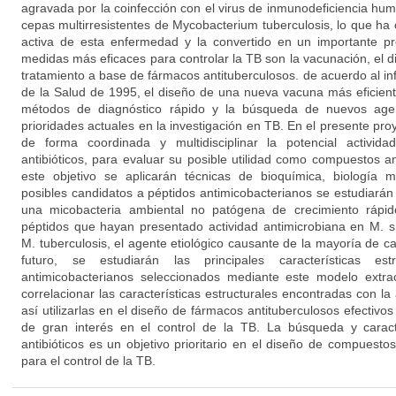
agravada por la coinfección con el virus de inmunodeficiencia hum
cepas multirresistentes de Mycobacterium tuberculosis, lo que ha
activa de esta enfermedad y la convertido en un importante p
medidas más eficaces para controlar la TB son la vacunación, el di
tratamiento a base de fármacos antituberculosos. de acuerdo al i
de la Salud de 1995, el diseño de una nueva vacuna más eficient
métodos de diagnóstico rápido y la búsqueda de nuevos agen
prioridades actuales en la investigación en TB. En el presente p
de forma coordinada y multidisciplinar la potencial activida
antibióticos, para evaluar su posible utilidad como compuestos a
este objetivo se aplicarán técnicas de bioquímica, biología m
posibles candidatos a péptidos antimicobacterianos se estudiarán
una micobacteria ambiental no patógena de crecimiento rápido
péptidos que hayan presentado actividad antimicrobiana en M. 
M. tuberculosis, el agente etiológico causante de la mayoría de
futuro, se estudiarán las principales características es
antimicobacterianos seleccionados mediante este modelo extrace
correlacionar las características estructurales encontradas con la 
así utilizarlas en el diseño de fármacos antituberculosos efectivos a
de gran interés en el control de la TB. La búsqueda y carac
antibióticos es un objetivo prioritario en el diseño de compuesto
para el control de la TB.