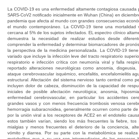
La COVID-19 es una enfermedad altamente contagiosa causada p
SARS-CoV2 notificado inicialmente en Wuhan (China) en diciembr
pandemia que afecta al mundo con grandes consecuencias económ
el mundo contemporáneo. La COVID-19 tiene una mortalidad va
cercana al 5% de los sujetos infectados. EL espectro clínico alta
demuestra la necesidad de realizar estudios desde diferent
comprender la enfermedad y determinar biomarcadores de pronóst
la perspectiva de la medicina personalizada. La COVID-19 tiene
variado que incluye la infección leve del tracto respiratorio superio
respiratorio e infección crítica con neumonía viral y falla respi
reportado alteraciones neurológicas como anosmia, disgeusia,
ataque cerebrovascular isquémico, encefalitis, encefalomielitis ag
estructural. Afectación del sistema nervioso tanto central como p
incluyen dolor de cabeza, disminución de la capacidad de respu
iniciales de posible afectación neurológica; anosmia, hiposmi
enfermedad cerebrovascular, en particular los accidentes cer
grandes vasos y con menos frecuencia trombosis venosa cerebra
hemorragia subaracnoidea, generalmente ocurren como parte de 
por la unión viral a los receptores de ACE2 en el endotelio cau
estos también varían, siendo los más frecuentes la fiebre, tos 
mialgias y menos frecuentes el deterioro de la conciencia, alt
vómito y diarrea. Por su parte con la metabolómica se realiza
metabolitos que a su vez son intermediarios de los procesos b