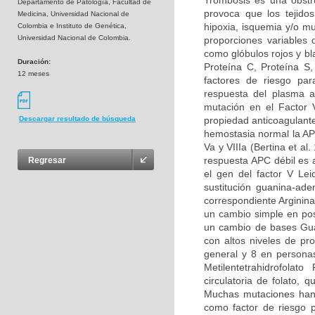
Trombosis es una obstru
Departamento de Patología, Facultad de
provoca que los tejidos
Medicina, Universidad Nacional de
hipoxia, isquemia y/o m
Colombia e Instituto de Genética,
Universidad Nacional de Colombia.
proporciones variables
como glóbulos rojos y bl
Duración:
Proteína C, Proteína S
12 meses
factores de riesgo par
respuesta del plasma a
mutación en el Factor 
propiedad anticoagulante
Descargar resultado de búsqueda
hemostasia normal la APC
Va y VIIIa (Bertina et al
respuesta APC débil es 
Regresar
el gen del factor V Le
sustitución guanina-ad
correspondiente Arginina
un cambio simple en pos
un cambio de bases Guan
con altos niveles de pr
general y 8 en persona
Metilentetrahidrofolat
circulatoria de folato,
Muchas mutaciones han 
como factor de riesgo p