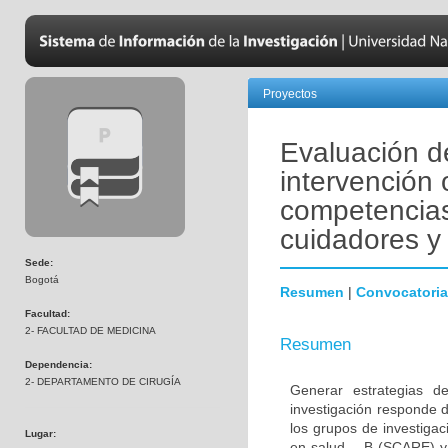
Proyectos
Evaluación de
intervención 
competencias
cuidadores y 
Sede:
Bogotá
Resumen
|
Convocatoria
Facultad:
2- FACULTAD DE MEDICINA
Resumen
Dependencia:
2- DEPARTAMENTO DE CIRUGÍA
Generar estrategias de
investigación responde 
los grupos de investiga
Lugar:
en salud _ B (SCARE) y 