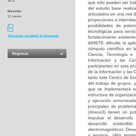
3470
que sólo pueden ser tr
del estudio base realiz
Duración:
articulados en una red &
12 meses
proyecciones e interrela
posibilidades de pote
tecnológicas para servi
Descargar resultado de búsqueda
fortalecimiento existen
&#9679; dificulta la apl
cómputo científico en 
Regresar
Ciencia, Tecnología e 
Información y las Co
participantes en esta p
de la Información y las
tanto este Centro de Ex
del trabajo de grupos, 
que se implementará en
estructura de organizac
y ejecución armonizad
principales de problem
(Anexo3) tienen un pot
impulsar el desarrollo
desarrollo sostenib
electromagnéticos: Desar
y equipos. (Alta tensi