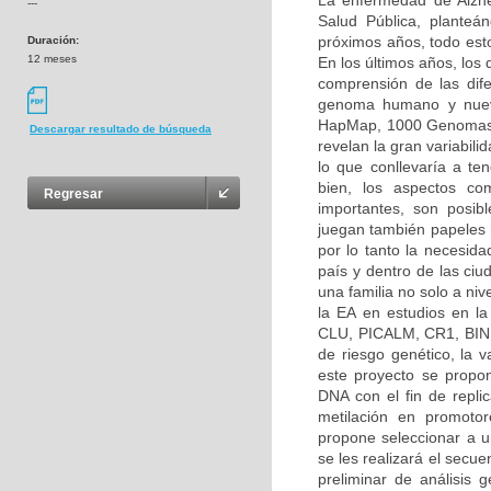
La enfermedad de Alzh
---
Salud Pública, planteá
próximos años, todo esto
Duración:
12 meses
En los últimos años, los
comprensión de las dif
genoma humano y nuevo
HapMap, 1000 Genomas, 
Descargar resultado de búsqueda
revelan la gran variabilid
lo que conllevaría a ten
bien, los aspectos co
Regresar
importantes, son posibl
juegan también papeles 
por lo tanto la necesida
país y dentro de las ciu
una familia no solo a ni
la EA en estudios en l
CLU, PICALM, CR1, BIN1
de riesgo genético, la
este proyecto se propon
DNA con el fin de repli
metilación en promoto
propone seleccionar a un
se les realizará el secu
preliminar de análisis