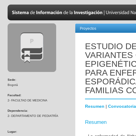
Proyectos
ESTUDIO D
VARIANTES
EPIGENÉTI
PARA ENFE
ESPORÁDIC
Sede:
Bogotá
FAMILIAS C
Facultad:
2- FACULTAD DE MEDICINA
Resumen
|
Convocatoria
Dependencia:
2- DEPARTAMENTO DE PEDIATRÍA
Resumen
Lugar: