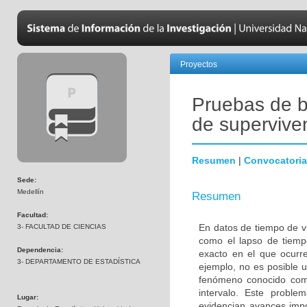
Proyectos
Pruebas de b
de superviven
Resumen
|
Convocatoria
Sede:
Medellín
Resumen
Facultad:
En datos de tiempo de vi
3- FACULTAD DE CIENCIAS
como el lapso de tiempo
Dependencia:
exacto en el que ocurr
3- DEPARTAMENTO DE ESTADÍSTICA
ejemplo, no es posible u
fenómeno conocido como
intervalo. Este proble
Lugar:
evidencian avances impo