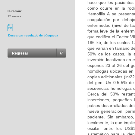
---
hace que los pacientes 
como ocurre en la rodi
Duración:
Hemofilia A se present
12 meses
coagulación por debaj
enfermedad (nivel de fac
forma leve de la enferm
Descargar resultado de búsqueda
que codifica el Factor V
186 kb, de los cuales 1
que varían en tamaño de
Regresar
50% de los casos, la a
inversión localizada en 
expones 23 al 26 del ge
homólogas ubicadas en e
copias adicionales (int2
del gen. Un 0.5-5% de
secuencias homólogas ub
Cerca del 50% restant
inserciones, pequeñas 
países desarrollados de
nueva generación, permi
paciente. Sin embargo,
localmente, lo que impli
oscilan entre los US$
sistemático para la iden