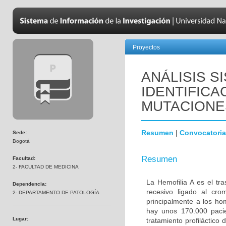
Proyectos
ANÁLISIS S
IDENTIFIC
MUTACIONES
Resumen
|
Convocatoria
Sede:
Bogotá
Resumen
Facultad:
2- FACULTAD DE MEDICINA
La Hemofilia A es el tr
Dependencia:
recesivo ligado al cr
2- DEPARTAMENTO DE PATOLOGÍA
principalmente a los h
hay unos 170.000 pacie
Lugar:
tratamiento profiláctico 