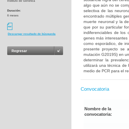
Instituto de Genética
algo que aún no se com
selectiva de las neuron
Duración:
6 meses
encontrado múltiples gen
muerte neuronal y la d
que por su particular f
indiferenciables de lo
Descargar resultado de búsqueda
genes más interesantes 
como esporádico, de ini
presente proyecto se 
Regresar
mutación G2019S) en un
determinar la prevalenc
utilizará una técnica de
medio de PCR para el rec
Convocatoria
Nombre de la
convocatoria: