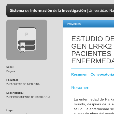
Proyectos
ESTUDIO DE
GEN LRRK2
PACIENTES
ENFERMEDA
Sede:
Bogotá
Resumen
|
Convocatoria
Facultad:
2- FACULTAD DE MEDICINA
Resumen
Dependencia:
2- DEPARTAMENTO DE PATOLOGÍA
La enfermedad de Parki
mundo, después de la e
salud. La enfermedad se
Lugar:
sustancia nigra del cere