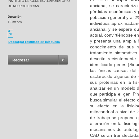
INSTITUTO DE GENETICA LABORATORIO
anciana; se caracteriz
DE NEUROCIENCIAS
pérdidas económicas y g
Duración:
población general y al 
12 meses
individuos aproximadam
anciana, y se espera q
actual, convirtiéndose 
y presenta una amplia h
Descargar resultado de búsqueda
conocimiento de sus m
tratamiento sintomátic
descrito recientemente
Regresar
identificado genes (Sin
las únicas causas def
esclarecido algunos de 
sus proteínas en la fis
analizar en un modelo d
que participa el gen Pin
busca simular el efecto 
su efecto en la fisio
mitocondrial a nivel de 
de trabajo se propone q
alteración en la fisiolo
mecanismos de autofagi
CAD serán transfectadas