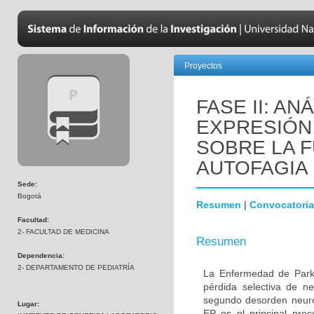
Proyectos
FASE II: AN
EXPRESIÓN 
SOBRE LA F
AUTOFAGIA
Sede:
Bogotá
Resumen
|
Convocatoria
Facultad:
2- FACULTAD DE MEDICINA
Resumen
Dependencia:
2- DEPARTAMENTO DE PEDIATRÍA
La Enfermedad de Parki
pérdida selectiva de n
segundo desorden neur
Lugar:
EP es el principal proc