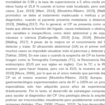
mortalidad de 0,98 y la tasa de supervivencia a 5 años oscila en
eleva hasta el 25,8 % cuando el tumor está localizado, pero est
casos, [Lee, 2019] [Wani, 2014], [Moutinho-Ribeiro, 2019], [Wall
pronóstico se debe al tratamiento inadecuado o ineficaz y pr
diagnóstico, cuando el paciente presenta metástasis a distancia
2019], [Walling,2017]. Por lo general, el CP se presenta como 
hasta que afecta la función del hígado, causa metástasis u obstr
son variables e inespecíficos, como dolor abdominal y de espa
náuseas e ictericia [Dallongeville, 2019] [Llop, 2018], [Mouti
[Walling, 2017]. A pesar de la mejora en el conocimiento del CP
detectar y tratar. El ultrasonido abdominal (UA) es el primer en
muchos casos es imposible visualizar todo el páncreas y detectar
[Takhar, 2004]. En ese caso o cuando la sospecha de CP es fuerte,
imagen como la Tomografía Computada (TC), la Resonancia Magn
endoscópico (EUS por sus siglas en inglés). Con la TC y la IR
examen para hacer biopsia, pero con la EUS, la muestra se ad
2018] [Miura, 2006], por lo que es el único método que permite diagn
CP en el mismo examen [Moutinho-Ribeiro, 2019]. Aunque, la
gastroenterólogos experimentados varía de 87 a 100% en un pro
especialistas solo han adquirido pocos años de experiencia
drásticamente. Por lo tanto, el desarrollo de estrategias comput
para ayudar al diagnóstico del CP. Una patología afecta la arquite
podrían ser irreconocibles visualmente pero posiblemente extraí
imágenes digitales, [Das, 2008], [Zhang, 2010]. Se han desarroll