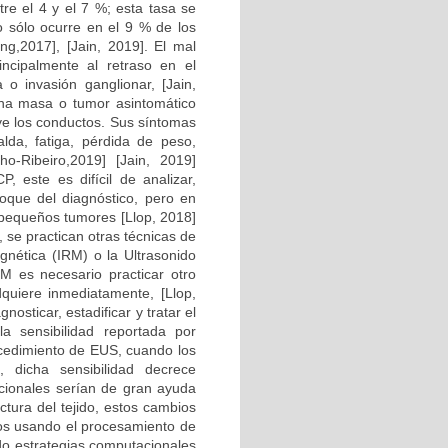
tre el 4 y el 7 %; esta tasa se
o sólo ocurre en el 9 % de los
ing,2017], [Jain, 2019]. El mal
incipalmente al retraso en el
 o invasión ganglionar, [Jain,
una masa o tumor asintomático
uye los conductos. Sus síntomas
lda, fatiga, pérdida de peso,
nho-Ribeiro,2019] [Jain, 2019]
, este es difícil de analizar,
foque del diagnóstico, pero en
 pequeños tumores [Llop, 2018]
 se practican otras técnicas de
ética (IRM) o la Ultrasonido
M es necesario practicar otro
quiere inmediatamente, [Llop,
osticar, estadificar y tratar el
 sensibilidad reportada por
cedimiento de EUS, cuando los
, dicha sensibilidad decrece
acionales serían de gran ayuda
ctura del tejido, estos cambios
dos usando el procesamiento de
ado estrategias computacionales