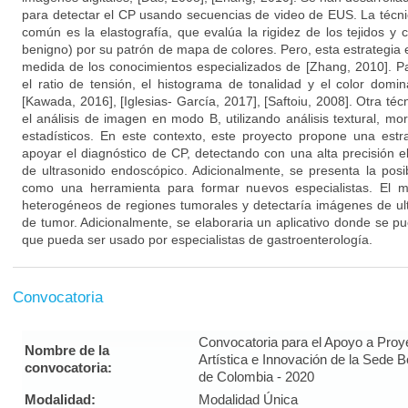
para detectar el CP usando secuencias de video de EUS. La técn
común es la elastografía, que evalúa la rigidez de los tejidos y 
benigno) por su patrón de mapa de colores. Pero, esta estrategia
medida de los conocimientos especializados de [Zhang, 2010]. Par
el ratio de tensión, el histograma de tonalidad y el color domin
[Kawada, 2016], [Iglesias- García, 2017], [Saftoiu, 2008]. Otra té
el análisis de imagen en modo B, utilizando análisis textural, m
estadísticos. En este contexto, este proyecto propone una estr
apoyar el diagnóstico de CP, detectando con una alta precisión 
de ultrasonido endoscópico. Adicionalmente, se presenta la posib
como una herramienta para formar nuevos especialistas. El mé
heterogéneos de regiones tumorales y detectaría imágenes de ult
de tumor. Adicionalmente, se elaboraria un aplicativo donde se pu
que pueda ser usado por especialistas de gastroenterología.
Convocatoria
Convocatoria para el Apoyo a Proy
Nombre de la
Artística e Innovación de la Sede 
convocatoria:
de Colombia - 2020
Modalidad:
Modalidad Única