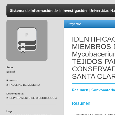
Proyectos
IDENTIFIC
MIEMBROS 
Mycobaceriu
TEJIDOS P
CONSERVAD
Sede:
Bogotá
SANTA CLA
Facultad:
2- FACULTAD DE MEDICINA
Resumen
|
Convocatoria
Dependencia:
2- DEPARTAMENTO DE MICROBIOLOGÍA
Resumen
Lugar: