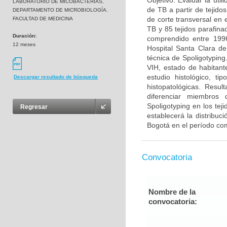
Objetivo: Evaluar la uti
LABORATORIO DE MICOBACTERIAS,
de TB a partir de tejido
DEPARTAMENTO DE MICROBIOLOGÍA.
de corte transversal en 
FACULTAD DE MEDICINA
TB y 85 tejidos parafina
Duración:
comprendido entre 1996
12 meses
Hospital Santa Clara de
técnica de Spoligotyping
VIH, estado de habitante
estudio histológico, ti
Descargar resultado de búsqueda
histopatológicas. Resu
diferenciar miembros 
Spoligotyping en los te
Regresar
establecerá la distribuc
Bogotá en el período co
Convocatoria
Nombre de la
convocatoria: